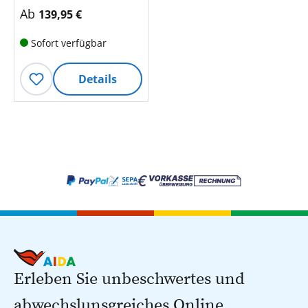
aktueller Preis:
Ab
139,95 €
Sofort verfügbar
Details
Erleben Sie unbeschwertes und
abwechslunsgreiches Online