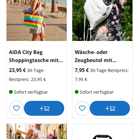
AIDA City Bag
Wäsche- oder
Shoppingtasche mit
Zeugbeutel mit
Kussmund-Anhänger
Kussmund
aktueller Preis:
aktueller Preis:
23,95 €
7,95 €
30-Tage-
30-Tage-Bestpreis:
Bestpreis: 23,95 €
7,95 €
Sofort verfügbar
Sofort verfügbar