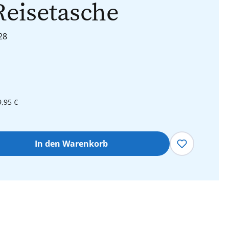
eisetasche
28
9,95 €
hl: Gib den gewünschten Wert ein oder 
In den Warenkorb