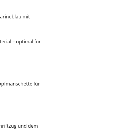
arineblau mit
rial – optimal für
nopfmanschette für
hriftzug und dem