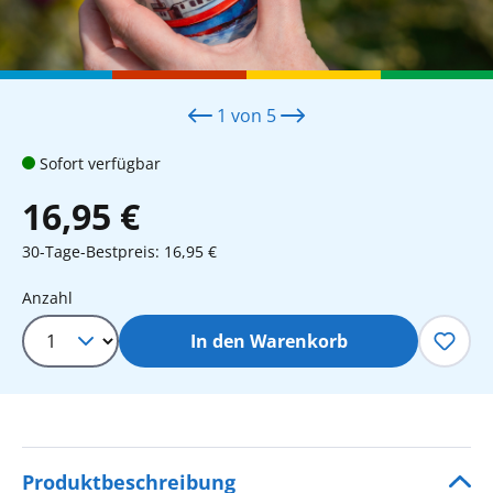
1
von
5
Sofort verfügbar
16,95 €
30-Tage-Bestpreis: 16,95 €
Produkt Anzahl: Gib den gewünschten 
Anzahl
In den Warenkorb
Produktbeschreibung