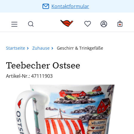
Zum Hauptinhalt springen
Kontaktformular
Ware
Startseite
Zuhause
Geschirr & Trinkgefäße
Teebecher Ostsee
Artikel-Nr.: 47111903
Bildergalerie überspringen