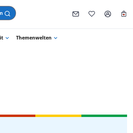
Wa
en
it
Themenwelten