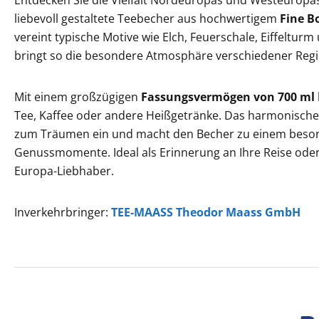
Entdecken Sie die Vielfalt Nordeuropas und Westeuropas
liebevoll gestaltete Teebecher aus hochwertigem
Fine B
vereint typische Motive wie Elch, Feuerschale, Eiffeltu
bringt so die besondere Atmosphäre verschiedener Regi
Mit einem großzügigen
Fassungsvermögen von 700 ml
Tee, Kaffee oder andere Heißgetränke. Das harmonische, 
zum Träumen ein und macht den Becher zu einem besond
Genussmomente. Ideal als Erinnerung an Ihre Reise oder
Europa-Liebhaber.
Inverkehrbringer:
TEE-MAASS Theodor Maass GmbH