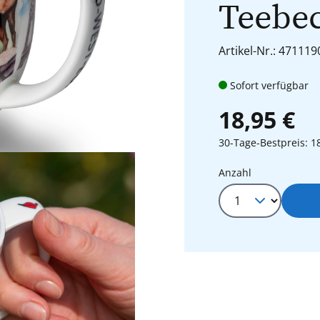
Teebe
Artikel-Nr.: 471119
Sofort verfügbar
18,95 €
30-Tage-Bestpreis: 1
Produkt Anza
Anzahl