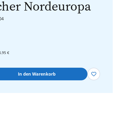
cher Nordeuropa
04
8,95 €
hl: Gib den gewünschten Wert ein oder 
In den Warenkorb