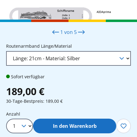
1
von
5
auswählen
Routenarmband Länge/Material
Sofort verfügbar
189,00 €
30-Tage-Bestpreis: 189,00 €
Produkt Anzahl: Gib den gewünschten 
Anzahl
In den Warenkorb