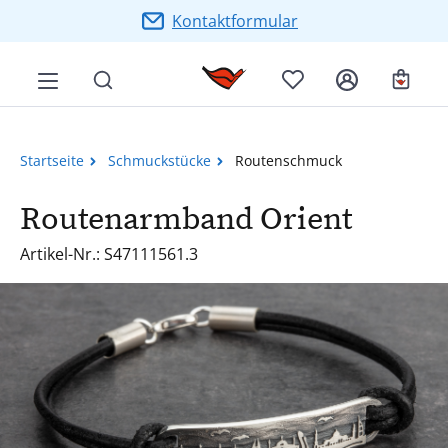
Zum Hauptinhalt springen
Kontaktformular
Ware
Startseite
Schmuckstücke
Routenschmuck
Routenarmband Orient
Artikel-Nr.: S47111561.3
Bildergalerie überspringen