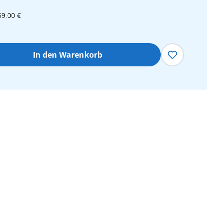
59,00 €
hl: Gib den gewünschten Wert ein oder 
In den Warenkorb