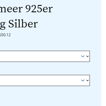
meer 925er
g Silber
1550.12
n
auswählen
l