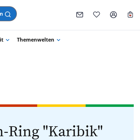
Wa
en
it
Themenwelten
-Ring "Karibik"