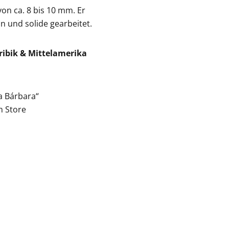
von ca. 8 bis 10 mm. Er
n und solide gearbeitet.
aribik & Mittelamerika
a Bárbara“
m Store