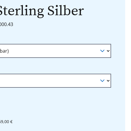
Sterling Silber
6000.43
n
auswählen
l
69,00 €