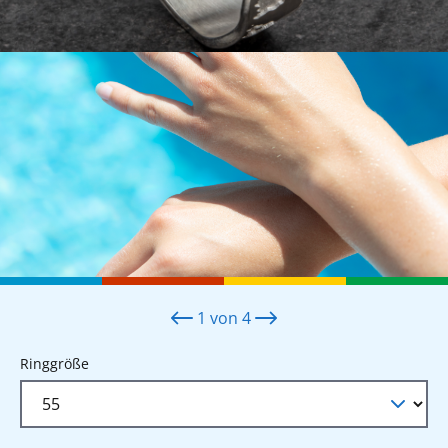
1
von
4
auswählen
Ringgröße