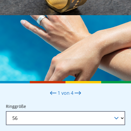
1
von
4
auswählen
Ringgröße