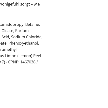
Wohlgefühl sorgt – wie
ocamidopropyl Betaine,
l Oleate, Parfum
c Acid, Sodium Chloride,
ate, Phenoxyethanol,
tramethyl
rus Limon (Lemon) Peel
ow 7) - CPNP: 1467036 /