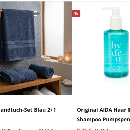
Rabatt
%
andtuch-Set Blau 2+1
Original AIDA Haar 
Shampoo Pumpspen
er Preis:
aktueller Preis:
Regulärer Preis: