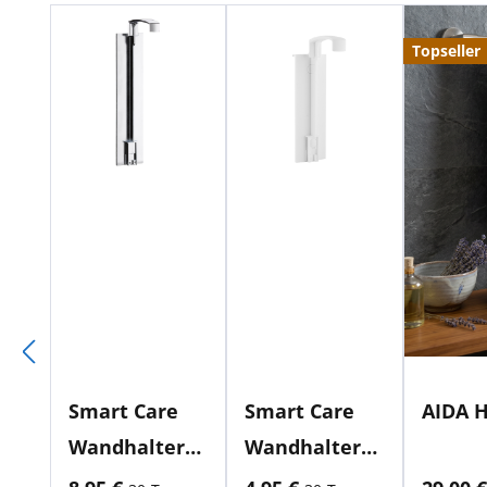
Produktgalerie überspringen
Topseller
Smart Care
Smart Care
AIDA H
Wandhalteru
Wandhalteru
ng Chrome
ng Weiß 200
aktueller Preis:
aktueller Preis:
aktuell