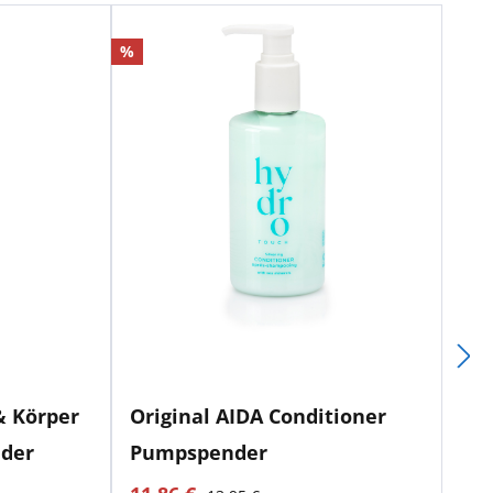
Rabatt
%
& Körper
Original AIDA Conditioner
der
Pumpspender
aktueller Preis:
Regulärer Preis: