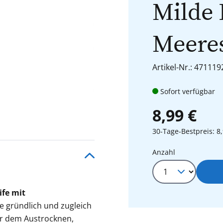
Milde 
Meere
Artikel-Nr.: 471119
Sofort verfügbar
8,99 €
30-Tage-Bestpreis: 8,
Produkt Anza
Anzahl
ife mit
e gründlich und zugleich
or dem Austrocknen,