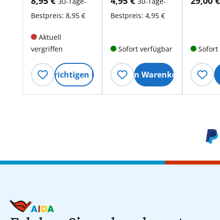
8,95 €
4,95 €
29,00 
30-Tage-
30-Tage-
Optik 300 ml
ml
Bestpreis: 8,95 €
Bestpreis: 4,95 €
Aktuell
vergriffen
Sofort verfügbar
Sofort
Benachrichtigen lassen
In den Warenkorb