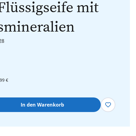
Flüssigseife mit
smineralien
28
99 €
hl: Gib den gewünschten Wert ein oder 
In den Warenkorb