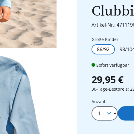
Clubbi
Artikel-Nr.: 471119
auswäh
Größe Kinder
86/92
98/10
Sofort verfügbar
29,95 €
30-Tage-Bestpreis: 2
Produkt Anza
Anzahl