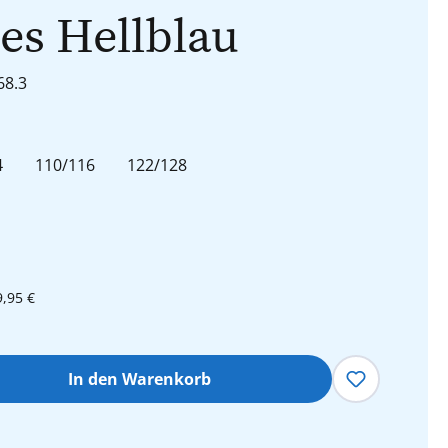
es Hellblau
68.3
len
4
110/116
122/128
9,95 €
hl: Gib den gewünschten Wert ein oder 
In den Warenkorb