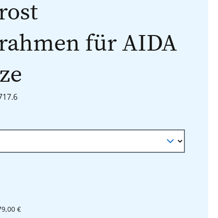
rost
nrahmen für AIDA
ze
717.6
hlen
79,00 €