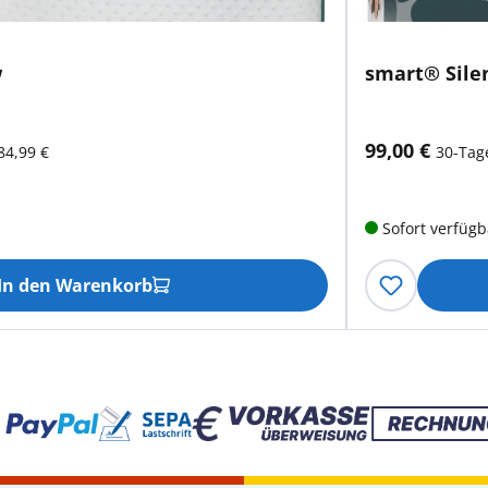
w
smart® Sile
aktueller Prei
99,00 €
84,99 €
30-Tage
Sofort verfügb
In den Warenkorb