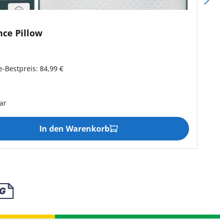
nce Pillow
s:
-Bestpreis: 84,99 €
ar
In den Warenkorb