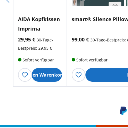
AIDA Kopfkissen
smart® Silence Pillo
Imprima
aktueller Preis:
aktueller Preis:
29,95 €
99,00 €
30-Tage-
30-Tage-Bestpreis: 
Bestpreis: 29,95 €
Sofort verfügbar
Sofort verfügbar
In den Warenkorb