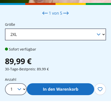
1
von
5
auswählen
Größe
Sofort verfügbar
89,99 €
30-Tage-Bestpreis: 89,99 €
Produkt Anzahl: Gib den gewünschten 
Anzahl
In den Warenkorb