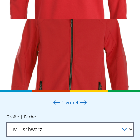
1
von
4
auswählen
Größe | Farbe