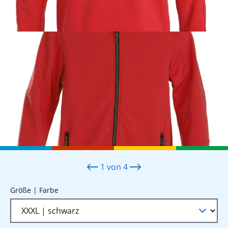
1
von
4
auswählen
Größe | Farbe