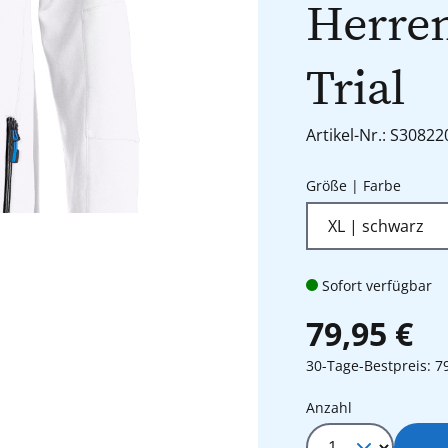
Herren
Trial
Artikel-Nr.: S3082
auswä
Größe | Farbe
Sofort verfügbar
79,95 €
30-Tage-Bestpreis: 7
Produkt Anza
Anzahl