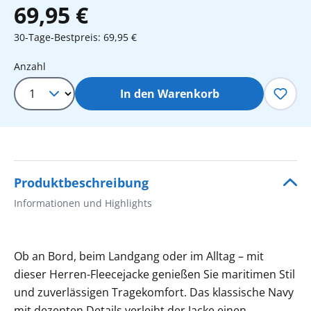
69,95 €
30-Tage-Bestpreis: 69,95 €
Produkt Anzahl: Gib den gewünschten 
Anzahl
In den Warenkorb
Produktbeschreibung
Informationen und Highlights
Ob an Bord, beim Landgang oder im Alltag – mit
dieser Herren-Fleecejacke genießen Sie maritimen Stil
und zuverlässigen Tragekomfort. Das klassische Navy
mit dezenten Details verleiht der Jacke einen