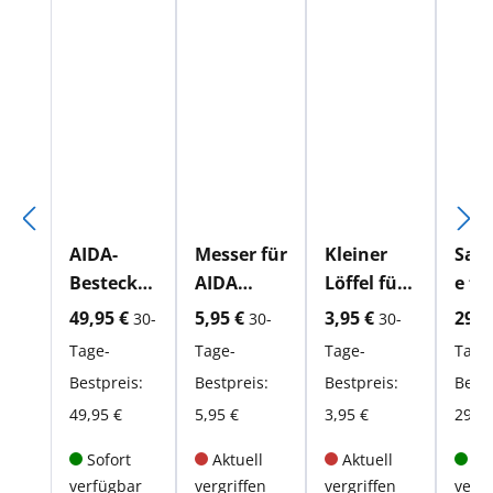
AIDA-
Messer für
Kleiner
Sal
Besteckst
AIDA
Löffel für
e fü
änder
Besteckst
AIDA
Best
aktueller Preis:
aktueller Preis:
aktueller Preis:
aktu
49,95 €
5,95 €
3,95 €
29,9
30-
30-
30-
separat
änder
Besteckst
änd
Tage-
Tage-
Tage-
Tage
änder
Bestpreis:
Bestpreis:
Bestpreis:
Bestp
49,95 €
5,95 €
3,95 €
29,95
Sofort
Aktuell
Aktuell
Sof
verfügbar
vergriffen
vergriffen
verf