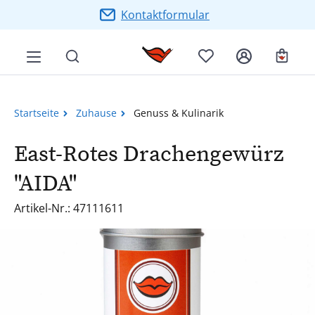
Zum Hauptinhalt springen
Kontaktformular
Ware
Startseite
Zuhause
Genuss & Kulinarik
East-Rotes Drachengewürz
"AIDA"
Artikel-Nr.: 47111611
Bildergalerie überspringen