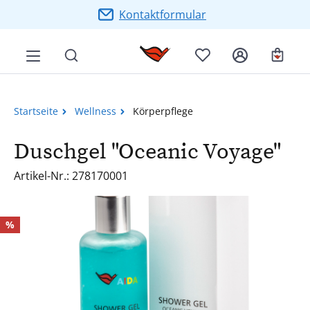
Zum Hauptinhalt springen
Kontaktformular
Ware
Startseite
Wellness
Körperpflege
Duschgel "Oceanic Voyage"
Artikel-Nr.: 278170001
Bildergalerie überspringen
Rabatt
%