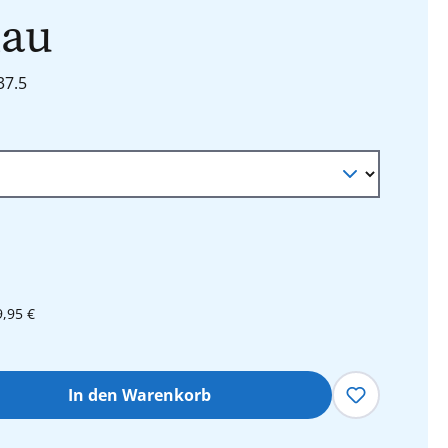
lau
37.5
9,95 €
hl: Gib den gewünschten Wert ein oder 
In den Warenkorb