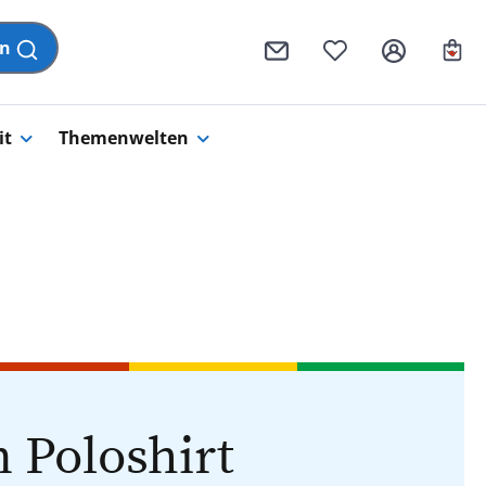
Wa
en
it
Themenwelten
 Poloshirt