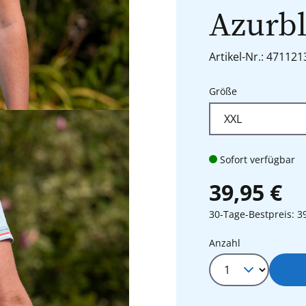
Azurb
Artikel-Nr.: 471121
auswählen
Größe
Sofort verfügbar
39,95 €
30-Tage-Bestpreis: 3
Produkt Anza
Anzahl