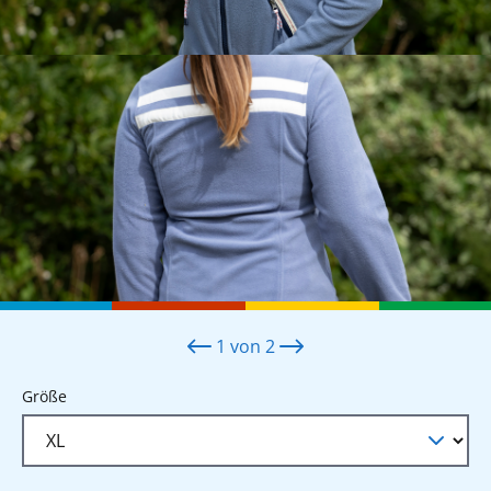
1
von
2
auswählen
Größe