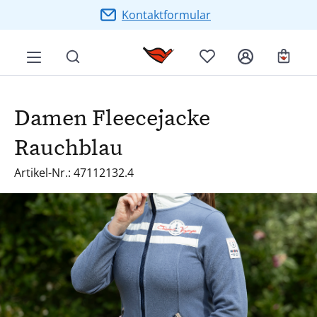
Zum Hauptinhalt springen
Kontaktformular
Ware
Damen Fleecejacke
Rauchblau
Artikel-Nr.: 47112132.4
Bildergalerie überspringen