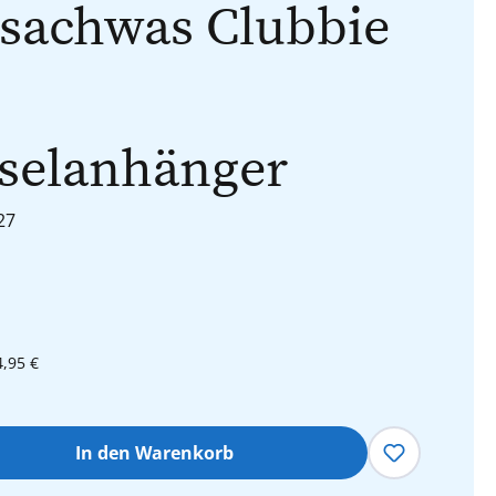
sachwas Clubbie
selanhänger
27
4,95 €
hl: Gib den gewünschten Wert ein oder 
In den Warenkorb