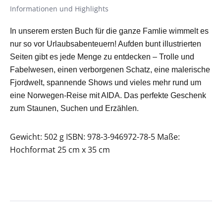
Informationen und Highlights
In unserem ersten Buch für
die ganze
Famlie
wimmelt es
nur so vor Urlaubsabenteuern! Auf
den bunt illustrierten
Seiten
gibt es
jede Menge zu entdecken –
Trolle und
Fabelwesen, ein
en
verborgene
n
Schatz, eine malerische
Fjordwelt, spannende
S
how
s und vieles mehr rund um
eine No
rwegen
-Reise mit AIDA.
Das perfekte Geschenk
.
zum Staunen, Suchen und Erzählen
Gewicht: 502 g ISBN: 978-3-946972-78-5 Maße:
Hochformat 25 cm x 35 cm