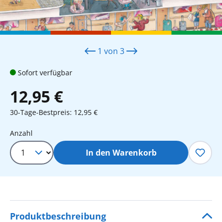
1
von
3
Sofort verfügbar
12,95 €
30-Tage-Bestpreis: 12,95 €
Produkt Anzahl: Gib den gewünschten 
Anzahl
In den Warenkorb
Produktbeschreibung