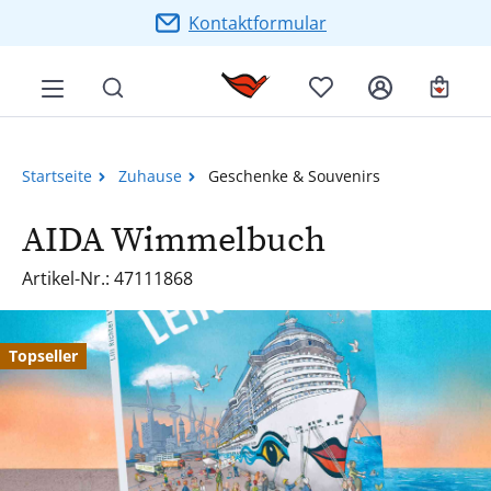
Zum Hauptinhalt springen
Kontaktformular
Ware
Startseite
Zuhause
Geschenke & Souvenirs
AIDA Wimmelbuch
Artikel-Nr.: 47111868
Bildergalerie überspringen
Topseller