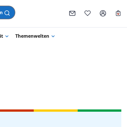
Wa
en
it
Themenwelten