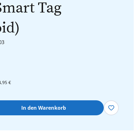
Smart Tag
id)
03
4,95 €
hl: Gib den gewünschten Wert ein oder 
In den Warenkorb