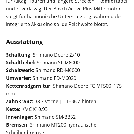
für Alltag, Touren und längere Strecken – komfortabel
und zuverlässig. Der Bosch Active Plus Mittelmotor
sorgt für harmonische Unterstützung, während der
integrierte Akku eine solide Reichweite bietet.
Ausstattung
Schaltung:
Shimano Deore 2x10
Schalthebel:
Shimano SL-M6000
Schaltwerk:
Shimano RD-M6000
Umwerfer:
Shimano FD-M6020
Kettenradgarnitur:
Shimano Deore FC-MT500, 175
mm
Zahnkranz:
38 Z vorne | 11–36 Z hinten
Kette:
KMC X10.93
Innenlager:
Shimano SM-BB52
Bremsen:
Shimano MT200 hydraulische
Scheibenbremse