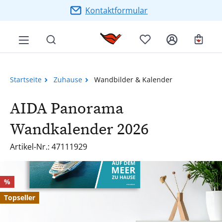
Zum Hauptinhalt springen
Kontaktformular
Ware
Startseite
Zuhause
Wandbilder & Kalender
AIDA Panorama
Wandkalender 2026
Artikel-Nr.: 47111929
Bildergalerie überspringen
Rabatt
%
Topseller