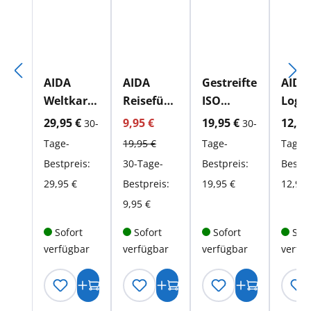
AIDA
AIDA
Gestreifte
AIDA
Weltkarte
Reiseführ
ISO
Logb
gold
er Über
Trinkflasc
Regulärer Preis:
aktueller Preis:
aktueller Preis:
aktueller Preis:
aktue
29,95 €
9,95 €
19,95 €
12,95
30-
30-
alle
he
Tage-
19,95 €
Tage-
Tage-
Meere
Bestpreis:
30-Tage-
Bestpreis:
Bestpr
DUMONT
29,95 €
Bestpreis:
19,95 €
12,95 
9,95 €
Sofort
Sofort
Sofort
Sofo
verfügbar
verfügbar
verfügbar
verfü