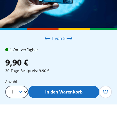
1
von
5
Sofort verfügbar
9,90 €
30-Tage-Bestpreis: 9,90 €
Produkt Anzahl: Gib den gewünschten 
Anzahl
In den Warenkorb