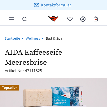
Zum Hauptinhalt springen
Kontaktformular
Ware
Startseite
Wellness
Bad & Spa
AIDA Kaffeeseife
Meeresbrise
Artikel-Nr.: 47111825
Bildergalerie überspringen
Topseller