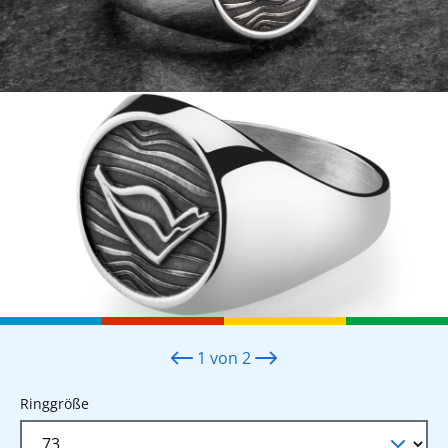
1
von
2
auswählen
Ringgröße