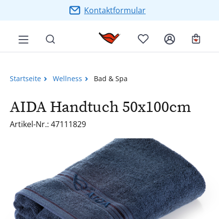
Zum Hauptinhalt springen
Kontaktformular
Ware
Startseite
Wellness
Bad & Spa
AIDA Handtuch 50x100cm
Artikel-Nr.: 47111829
Bildergalerie überspringen