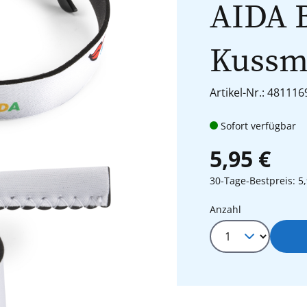
AIDA B
Kuss
Artikel-Nr.: 481116
Sofort verfügbar
5,95 €
30-Tage-Bestpreis: 5,
Produkt Anza
Anzahl