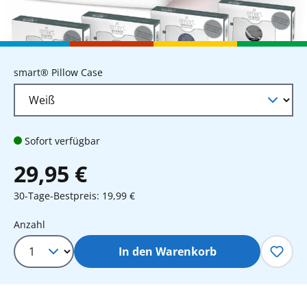
auswählen
smart® Pillow Case
Sofort verfügbar
29,95 €
30-Tage-Bestpreis: 19,99 €
Produkt Anzahl: Gib den gewünschten 
Anzahl
In den Warenkorb