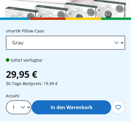
auswählen
smart® Pillow Case
Sofort verfügbar
29,95 €
30-Tage-Bestpreis: 19,99 €
Produkt Anzahl: Gib den gewünschten 
Anzahl
In den Warenkorb