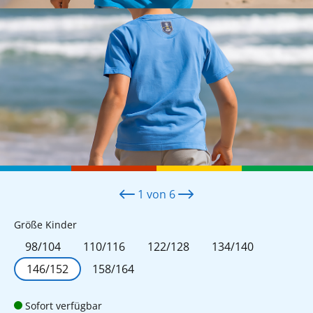
1
von
6
auswählen
Größe Kinder
98/104
110/116
122/128
134/140
146/152
158/164
Sofort verfügbar