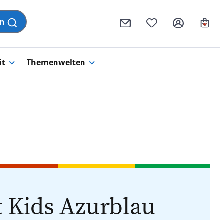
Wa
en
it
Themenwelten
t Kids Azurblau