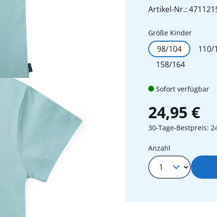
Artikel-Nr.: 471121
auswäh
Größe Kinder
98/104
110/
158/164
Sofort verfügbar
24,95 €
30-Tage-Bestpreis: 2
Produkt Anza
Anzahl