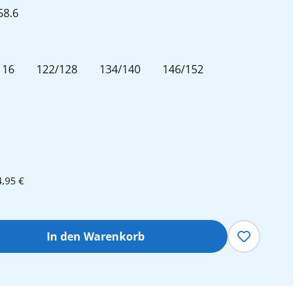
58.6
len
116
122/128
134/140
146/152
4,95 €
hl: Gib den gewünschten Wert ein oder 
In den Warenkorb