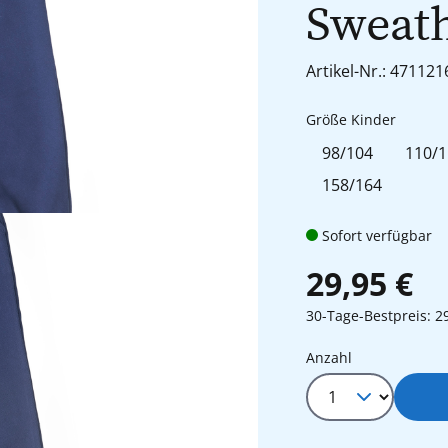
Sweath
Artikel-Nr.: 471121
auswäh
Größe Kinder
98/104
110/1
158/164
Sofort verfügbar
29,95 €
30-Tage-Bestpreis: 2
Produkt Anza
Anzahl