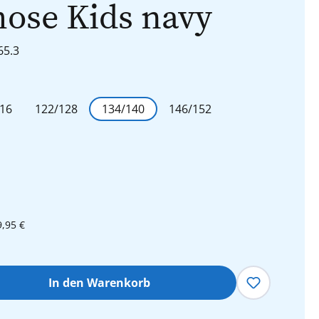
ose Kids navy
65.3
len
16
122/128
134/140
146/152
9,95 €
hl: Gib den gewünschten Wert ein oder 
In den Warenkorb