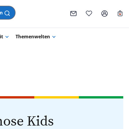
Wa
en
it
Themenwelten
ose Kids