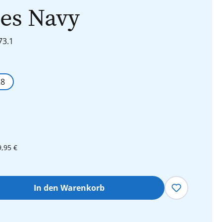
es Navy
73.1
len
28
9,95 €
hl: Gib den gewünschten Wert ein oder 
In den Warenkorb