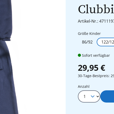
Clubbi
Artikel-Nr.: 471119
auswäh
Größe Kinder
86/92
122/1
Sofort verfügbar
29,95 €
30-Tage-Bestpreis: 2
Produkt Anza
Anzahl