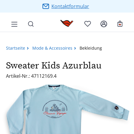
Zum Hauptinhalt springen
Kontaktformular
Ware
Startseite
Mode & Accessoires
Bekleidung
Sweater Kids Azurblau
Artikel-Nr.: 47112169.4
Bildergalerie überspringen