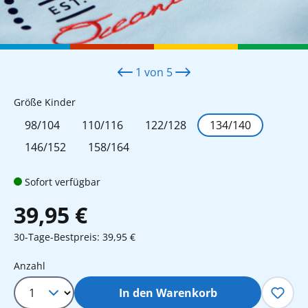
1
von
5
auswählen
Größe Kinder
98/104
110/116
122/128
134/140
146/152
158/164
Sofort verfügbar
39,95 €
30-Tage-Bestpreis: 39,95 €
Produkt Anzahl: Gib den gewünschten 
Anzahl
In den Warenkorb