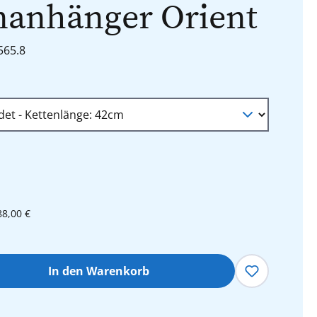
nanhänger Orient
565.8
wählen
88,00 €
hl: Gib den gewünschten Wert ein oder 
In den Warenkorb