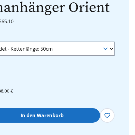
nanhänger Orient
1565.10
wählen
88,00 €
hl: Gib den gewünschten Wert ein oder 
In den Warenkorb