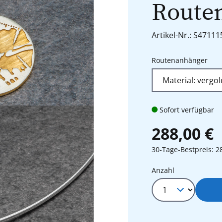
Route
Artikel-Nr.: S4711
aus
Routenanhänger
Sofort verfügbar
288,00 €
30-Tage-Bestpreis: 2
Produkt Anza
Anzahl