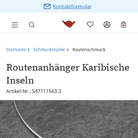
Zum Hauptinhalt springen
Kontaktformular
Ware
Startseite
Schmuckstücke
Routenschmuck
Routenanhänger Karibische
Inseln
Artikel-Nr.: S47111563.3
Bildergalerie überspringen