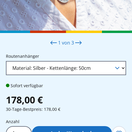
1
von
3
auswählen
Routenanhänger
Sofort verfügbar
178,00 €
30-Tage-Bestpreis: 178,00 €
Produkt Anzahl: Gib den gewünschten 
Anzahl