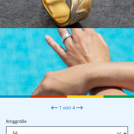
1
von
4
auswählen
Ringgröße