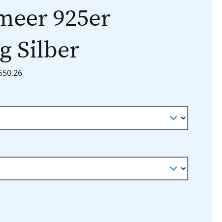
meer 925er
g Silber
1550.26
n
auswählen
l