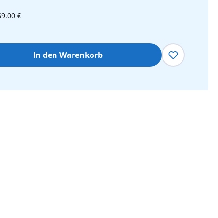
69,00 €
hl: Gib den gewünschten Wert ein oder 
In den Warenkorb