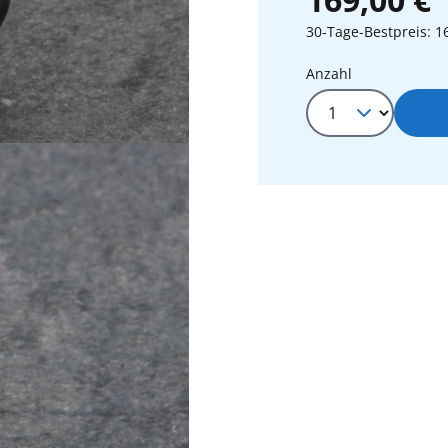
30-Tage-Bestpreis: 1
Produkt Anza
Anzahl