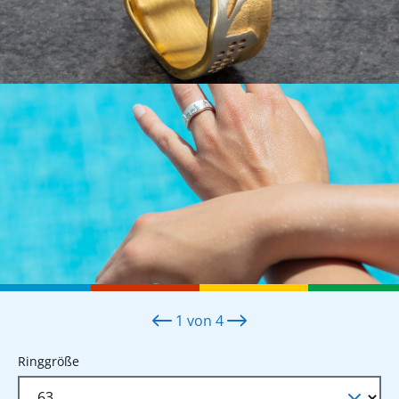
1
von
4
auswählen
Ringgröße