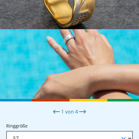
1
von
4
auswählen
Ringgröße