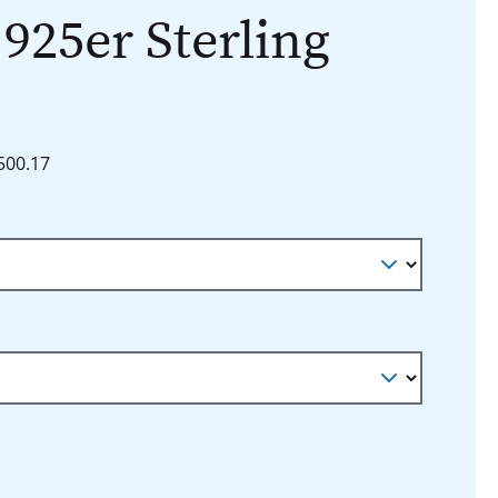
 925er Sterling
1500.17
n
auswählen
l