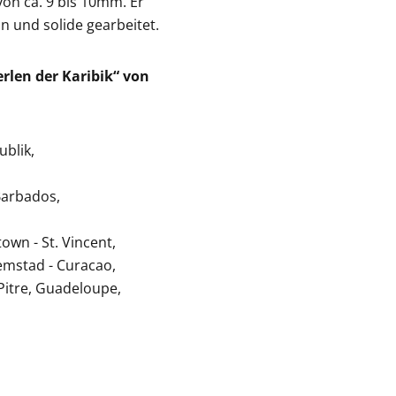
von ca. 9 bis 10mm. Er
n und solide gearbeitet.
erlen der Karibik“ von
blik,
Barbados,
own - St. Vincent,
emstad - Curacao,
-Pitre, Guadeloupe,