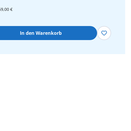
69,00 €
hl: Gib den gewünschten Wert ein oder 
In den Warenkorb