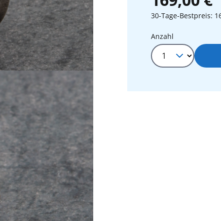
30-Tage-Bestpreis: 1
Produkt Anza
Anzahl