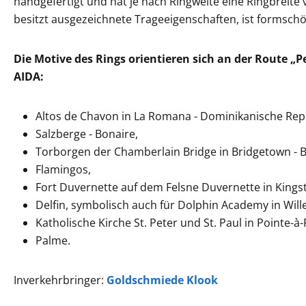
handgefertigt und hat je nach Ringweite eine Ringbreite 
besitzt ausgezeichnete Trageeigenschaften, ist formschö
Die Motive des Rings orientieren sich an der Route „P
AIDA:
Altos de Chavon in La Romana - Dominikanische Repu
Salzberge - Bonaire,
Torborgen der Chamberlain Bridge in Bridgetown - 
Flamingos,
Fort Duvernette auf dem Felsne Duvernette in Kingst
Delfin, symbolisch auch für Dolphin Academy in Will
Katholische Kirche St. Peter und St. Paul in Pointe-à
Palme.
Inverkehrbringer:
Goldschmiede Klook