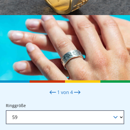
1
von
4
auswählen
Ringgröße