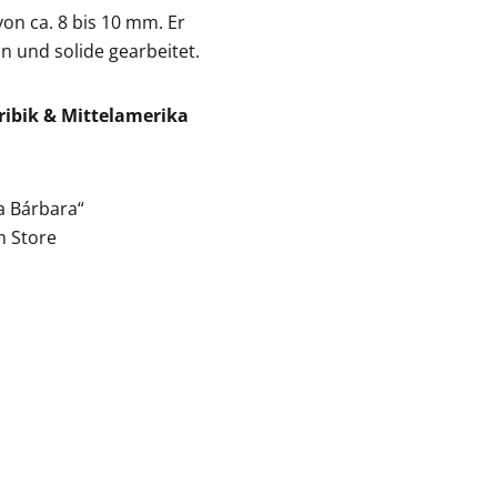
von ca. 8 bis 10 mm. Er
n und solide gearbeitet.
aribik & Mittelamerika
a Bárbara“
m Store