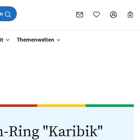
Wa
en
it
Themenwelten
-Ring "Karibik"