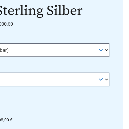
Sterling Silber
6000.60
n
auswählen
l
08,00 €