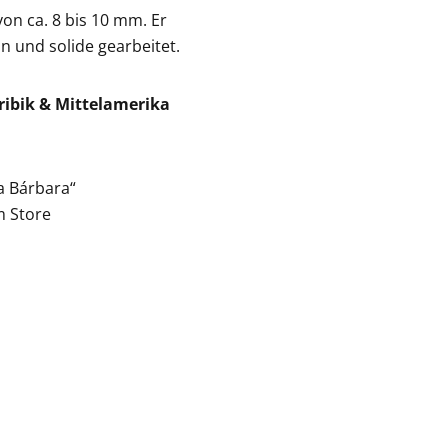
von ca. 8 bis 10 mm. Er
n und solide gearbeitet.
aribik & Mittelamerika
a Bárbara“
m Store