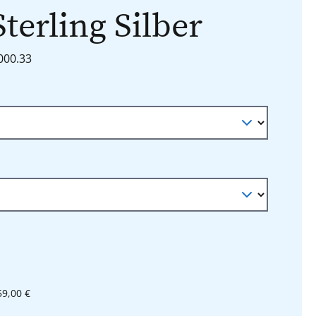
Sterling Silber
6000.33
n
auswählen
l
59,00 €