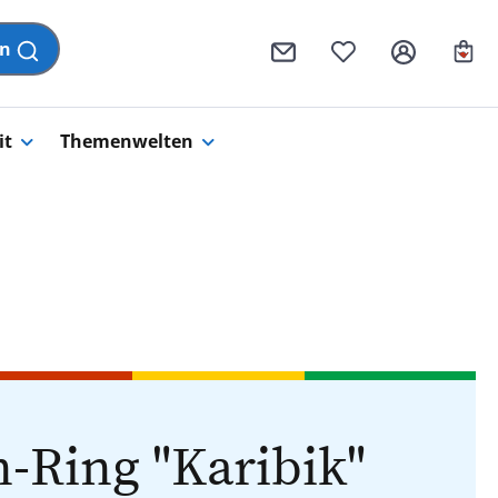
Wa
en
it
Themenwelten
-Ring "Karibik"