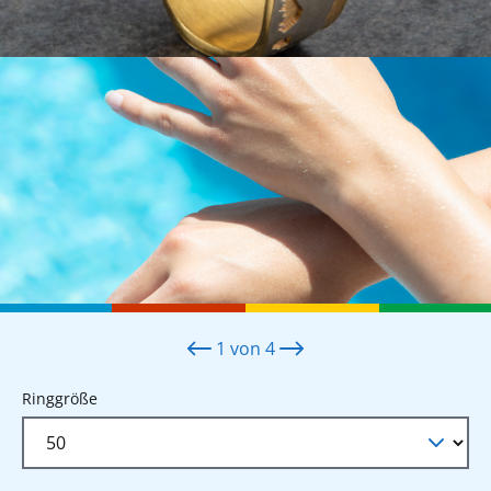
1
von
4
auswählen
Ringgröße